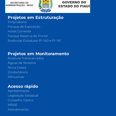
Projetos em Estruturação
Potycabana
Parque de Exposição
Hotel Corrente
Parque Reserva do Portal
Rodovias Estaduais PI-140 e PI-141
Projetos em Monitoramento
Rodovia Transcerrados
Águas de Teresina
Nova Ceasa
Zoobotânico
Miniusinas
Acesso rápido
Apresentação
Legislação Estadual
Conselho Gestor
MRAE
Atendimento