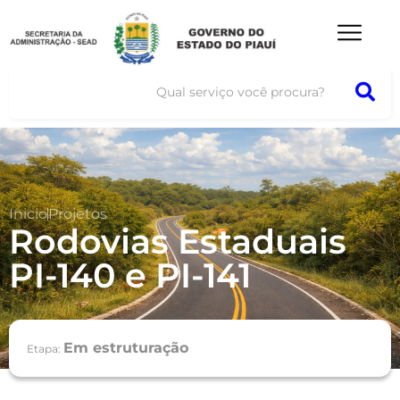
Inicio
Projetos
Rodovias Estaduais
PI-140 e PI-141
Em estruturação
Etapa: