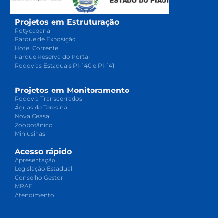
Projetos em Estruturação
Potycabana
Parque de Exposição
Hotel Corrente
Parque Reserva do Portal
Rodovias Estaduais PI-140 e PI-141
Projetos em Monitoramento
Rodovia Transcerrados
Águas de Teresina
Nova Ceasa
Zoobotânico
Miniusinas
Acesso rápido
Apresentação
Legislação Estadual
Conselho Gestor
MRAE
Atendimento