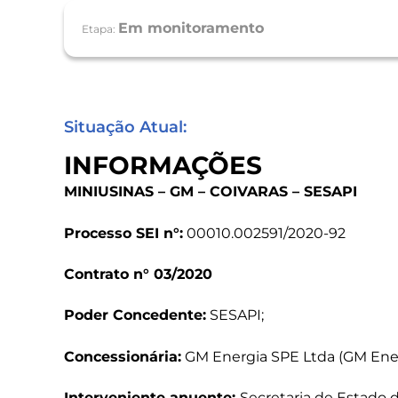
Em monitoramento
Etapa:
Situação Atual:
INFORMAÇÕES
MINIUSINAS – GM – COIVARAS – SESAPI
Processo SEI n°:
00010.002591/2020-92
Contrato n° 03/2020
Poder Concedente:
SESAPI;
Concessionária:
GM Energia SPE Ltda (GM Ener
Interveniente anuente:
Secretaria de Estado 