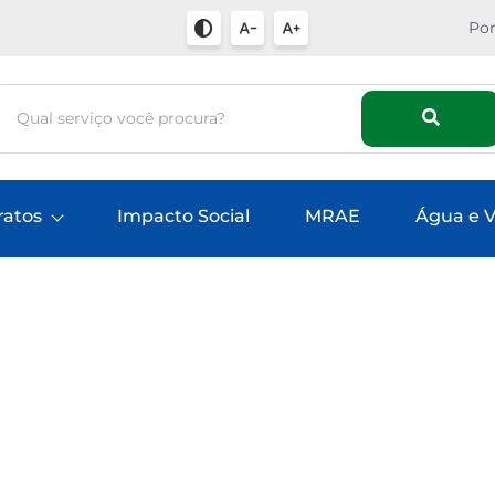
Por
ratos
Impacto Social
MRAE
Água e V
gia Solar