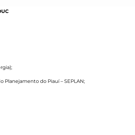
EDUC
gia);
do Planejamento do Piauí – SEPLAN;