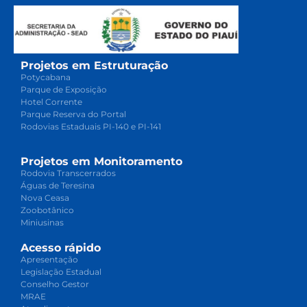
Projetos em Estruturação
Potycabana
Parque de Exposição
Hotel Corrente
Parque Reserva do Portal
Rodovias Estaduais PI-140 e PI-141
Projetos em Monitoramento
Rodovia Transcerrados
Águas de Teresina
Nova Ceasa
Zoobotânico
Miniusinas
Acesso rápido
Apresentação
Legislação Estadual
Conselho Gestor
MRAE