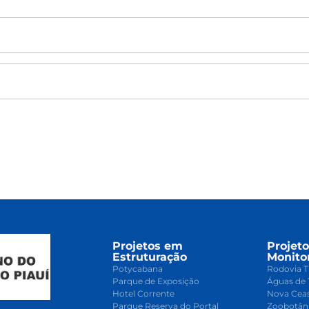
Projetos em
Projet
Estruturação
Monito
Potycabana
Rodovia T
Parque de Exposição
Águas de 
Hotel Corrente
Nova Cea
Parque Reserva do Portal
Zoobotân