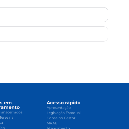
os em
Acesso rápido
ramento
Apresentação
ranscerrados
Legislação Estadual
Teresina
Conselho Gestor
sa
MRAE
ico
Atendimento