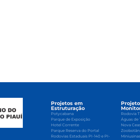
Projetos em
Projet
Estruturação
Monito
Potycabana
Rodovia T
Parque de Exposição
Águas de 
Hotel Corrente
Nova Cea
Parque Reserva do Portal
Zoobotân
Rodovias Estaduais PI-140 e PI-
Miniusina