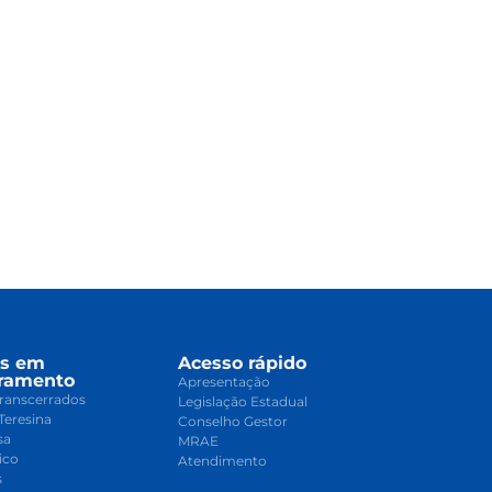
os em
Acesso rápido
ramento
Apresentação
ranscerrados
Legislação Estadual
Teresina
Conselho Gestor
sa
MRAE
ico
Atendimento
s