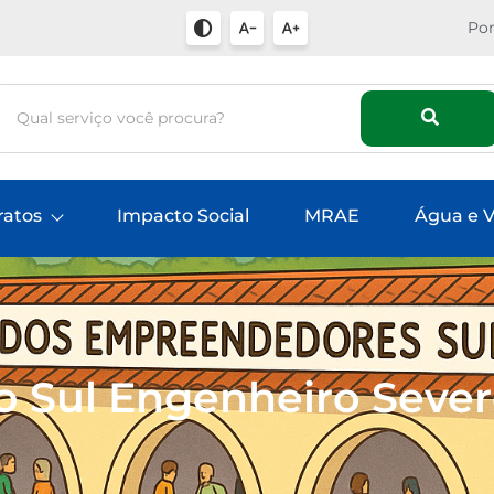
Por
ratos
Impacto Social
MRAE
Água e V
 Sul Engenheiro Severo