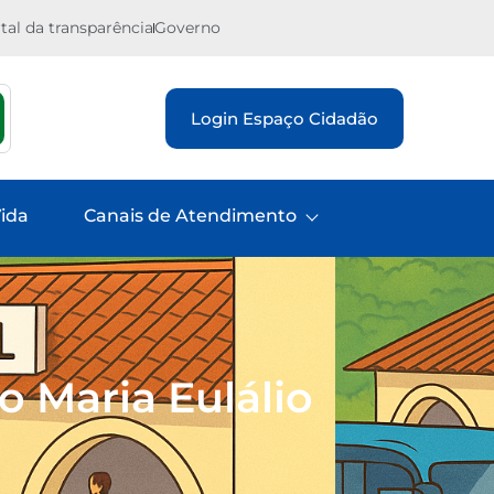
tal da transparência
Governo
Login Espaço Cidadão
ida
Canais de Atendimento
 Maria Eulálio