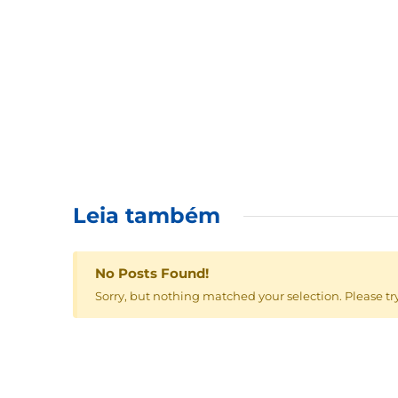
Leia também
No Posts Found!
Sorry, but nothing matched your selection. Please tr