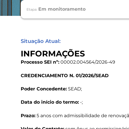
Em monitoramento
Etapa:
Situação Atual:
INFORMAÇÕES
Processo SEI nº:
00002.004564/2026-49
CREDENCIAMENTO N. 01/2026/SEAD
Poder Concedente:
SEAD;
Data do início do termo:
-;
Prazo:
5 anos com admissibilidade de renovaçã
Valor do Contrato:
sem ônus ao permissionário