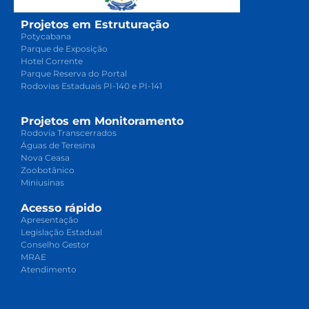
Projetos em Estruturação
Potycabana
Parque de Exposição
Hotel Corrente
Parque Reserva do Portal
Rodovias Estaduais PI-140 e PI-141
Projetos em Monitoramento
Rodovia Transcerrados
Águas de Teresina
Nova Ceasa
Zoobotânico
Miniusinas
Acesso rápido
Apresentação
Legislação Estadual
Conselho Gestor
MRAE
Atendimento