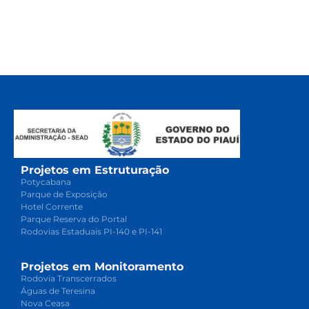
Projetos em Estruturação
Potycabana
Parque de Exposição
Hotel Corrente
Parque Reserva do Portal
Rodovias Estaduais PI-140 e PI-141
Projetos em Monitoramento
Rodovia Transcerrados
Águas de Teresina
Nova Ceasa