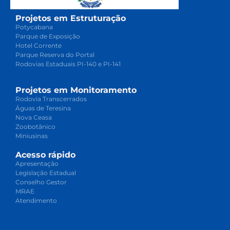
Projetos em Estruturação
Potycabana
Parque de Exposição
Hotel Corrente
Parque Reserva do Portal
Rodovias Estaduais PI-140 e PI-141
Projetos em Monitoramento
Rodovia Transcerrados
Águas de Teresina
Nova Ceasa
Zoobotânico
Miniusinas
Acesso rápido
Apresentação
Legislação Estadual
Conselho Gestor
MRAE
Atendimento