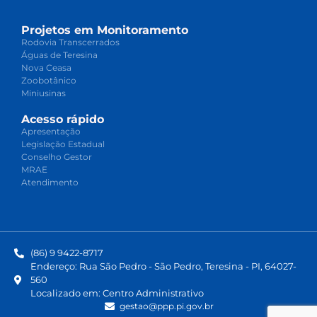
Projetos em Monitoramento
Rodovia Transcerrados
Águas de Teresina
Nova Ceasa
Zoobotânico
Miniusinas
Acesso rápido
Apresentação
Legislação Estadual
Conselho Gestor
MRAE
Atendimento
(86) 9 9422-8717
Endereço: Rua São Pedro - São Pedro, Teresina - PI, 64027-
560
Localizado em: Centro Administrativo
gestao@ppp.pi.gov.br