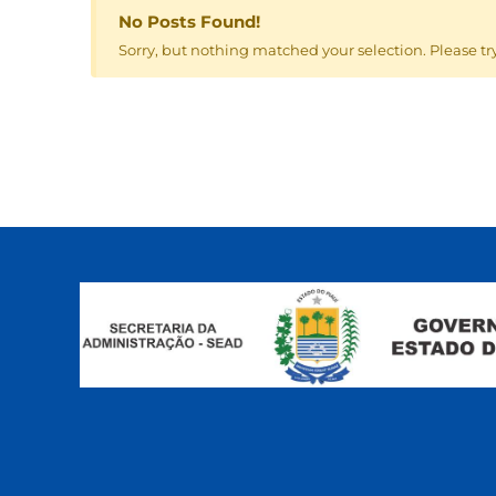
No Posts Found!
Sorry, but nothing matched your selection. Please tr