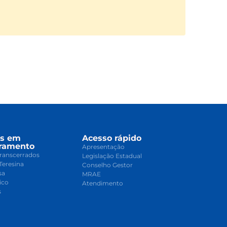
os em
Acesso rápido
ramento
Apresentação
ranscerrados
Legislação Estadual
Teresina
Conselho Gestor
sa
MRAE
ico
Atendimento
s