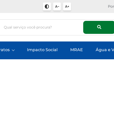
Por
ratos
Impacto Social
MRAE
Água e V
s