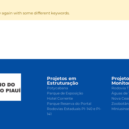
y again with some different keywords.
Projetos em
Projet
Estruturação
Monito
Potycabana
Rodovia T
Parque de Exposição
Águas de 
Hotel Corrente
Nova Cea
Parque Reserva do Portal
Zoobotân
Rodovias Estaduais PI-140 e PI-
Miniusina
141