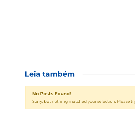
Leia também
No Posts Found!
Sorry, but nothing matched your selection. Please tr