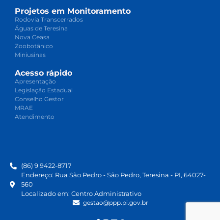
Projetos em Monitoramento
Rodovia Transcerrados
Águas de Teresina
Nova Ceasa
Zoobotânico
Miniusinas
Acesso rápido
Apresentação
Legislação Estadual
Conselho Gestor
MRAE
Atendimento
(86) 9 9422-8717
Endereço: Rua São Pedro - São Pedro, Teresina - PI, 64027-
560
Localizado em: Centro Administrativo
gestao@ppp.pi.gov.br